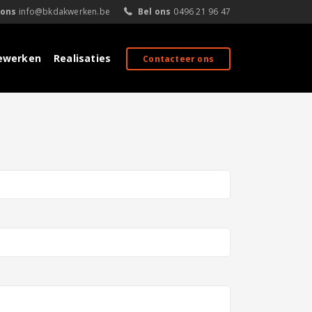
 ons
info@bkdakwerken.be
Bel ons
0496 21 96 47
iewerken
Realisaties
Contacteer ons